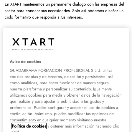
En XTART mantenemos un permanente diálogo con las empresas del
sector para conocer sus necesidades. Solo así podemos diseñar un
ciclo formativo que responda a tus intereses.
Haremos de ti el profesional que el mercado demanda, para que
cuando recojas tu título, abraces un futuro lleno de posibilidades
laborales.
Estudiar Desarrollo de Aplicaciones
Aviso de cookies
Web más el curso de Especialista en
GUADARRAMA FORMACION PROFESIONAL S.L.U. utiliza
Ciberseguridad con XTART y Accenture
cookies propias y de terceros, de sesión y persistentes, así
te garantiza la llave al empleo
como analíticas, para hacer funcionar de manera segura
nuestra plataforma y personalizar su contenido. Igualmente,
Tú pones el talento y nosotros lo haremos posible, acompañándote en
utilizamos cookies para medir y obtener datos de la navegación
el proceso. Te está esperando un nuevo formato de aprendizaje de la
que realizas y para ajustar la publicidad a tus gustos y
preferencias. Puedes configurar y aceptar el uso de cookies a
mano de docentes con un destacado puesto en la industria.
continuación. Asimismo, puedes modificar tus opciones de
consentimiento en cualquier momento visitando nuestra
¿Qué habilidades adquiriré en este
Política de cookies
y obtener más información haciendo clic