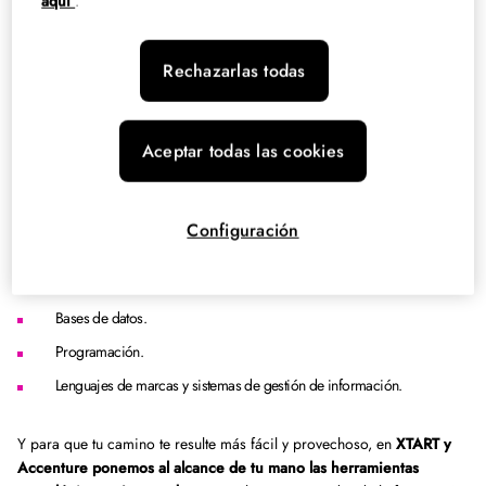
Grado Superior en Desarrollo de
aquí
.
Aplicaciones Web?
Rechazarlas todas
Nuestro objetivo es que a lo largo de tu proceso de formación
puedas obtener los conocimientos y habilidades que el mercado
demanda, para que tus futuros empleadores encuentren todos los
Aceptar todas las cookies
argumentos que necesitan en tu currículum. Con un programa ligado
a la industria podrás desarrollar y mantener aplicaciones informáticas
para todo tipo de dispositivos y plataformas con plenas garantías de
Configuración
éxito, especializándote en los siguientes ámbitos:
Sistemas informáticos.
Bases de datos.
Programación.
Lenguajes de marcas y sistemas de gestión de información.
Y para que tu camino te resulte más fácil y provechoso, en
XTART y
Accenture ponemos al alcance de tu mano las herramientas