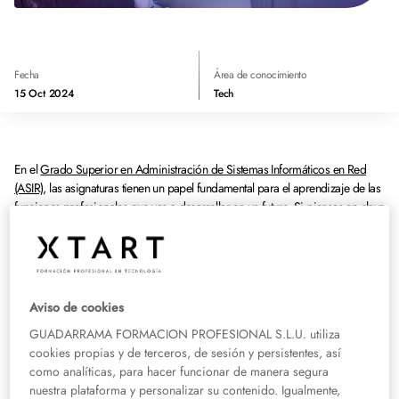
Fecha
Área de conocimiento
15 Oct 2024
Tech
En el
Grado Superior en Administración de Sistemas Informáticos en Red
(ASIR)
, las asignaturas tienen un papel fundamental para el aprendizaje de las
funciones profesionales que vas a desarrollar en un futuro. Si piensas en clave
tecnológica y
necesitas una formación que te ayude a especializarte
en un
área que está demandando profesionales cualificados, este ciclo formativo
puede ayudarte a cumplir tu sueño.
Sistemas y aplicaciones
Aviso de cookies
informáticas: asignaturas de ASIR
GUADARRAMA FORMACION PROFESIONAL S.L.U. utiliza
cookies propias y de terceros, de sesión y persistentes, así
como analíticas, para hacer funcionar de manera segura
La Administración de Sistemas Informáticos en Red presenta una gran
nuestra plataforma y personalizar su contenido. Igualmente,