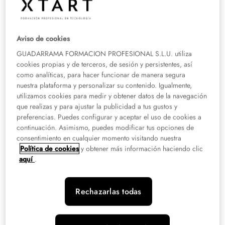
Ingeniería y Matemáticas
. Cuando alguien busca
qué es STEM
o
qué
significa STEM en educación
, normalmente quiere entender qué tipo de
estudios incluye este concepto y
qué oportunidades profesionales ofrece
.
Aviso de cookies
Los
estudios STEM
se caracterizan por desarrollar habilidades como el
GUADARRAMA FORMACION PROFESIONAL S.L.U. utiliza
pensamiento lógico, la resolución de problemas, el análisis de datos y el uso
cookies propias y de terceros, de sesión y persistentes, así
de herramientas tecnológicas avanzadas. No se trata únicamente de estudiar
como analíticas, para hacer funcionar de manera segura
teoría científica, sino de
aplicar conocimientos técnicos a situaciones
nuestra plataforma y personalizar su contenido. Igualmente,
reales
y a desafíos propios de la innovación tecnológica. Hoy en día, hablar
utilizamos cookies para medir y obtener datos de la navegación
de carreras o estudios STEM significa referirse a sectores donde la
que realizas y para ajustar la publicidad a tus gustos y
tecnología, la digitalización y la investigación impulsan la evolución de la
preferencias. Puedes configurar y aceptar el uso de cookies a
economía y del mercado laboral
.
continuación. Asimismo, puedes modificar tus opciones de
consentimiento en cualquier momento visitando nuestra
Política de cookies
y obtener más información haciendo clic
aquí
.
Ejemplos de estudios STEM
Rechazarlas todas
Dentro del sistema educativo, los
estudios STEM
incluyen distintas
formaciones relacionadas con la tecnología y las disciplinas científicas. Estas
pueden encontrarse tanto en la universidad como en la Formación