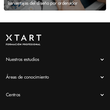
las ventajas del diseño por ordenador
Nuestros estudios
Todos los Ciclos Formativos
Áreas de conocimiento
Grados Medios
Grados Superiores
Salud
Centros
Especializaciones
Emergencias
FP a distancia
Business
Madrid