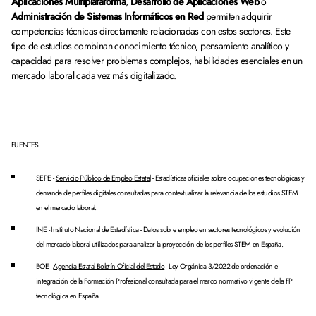
Aplicaciones Multiplataforma
,
Desarrollo de Aplicaciones Web
o
Administración de Sistemas Informáticos en Red
permiten adquirir
competencias técnicas directamente relacionadas con estos sectores. Este
tipo de estudios combinan conocimiento técnico, pensamiento analítico y
capacidad para resolver problemas complejos, habilidades esenciales en un
mercado laboral cada vez más digitalizado.
FUENTES
SEPE -
Servicio Público de Empleo Estatal
- Estadísticas oficiales sobre ocupaciones tecnológicas y
demanda de perfiles digitales consultadas para contextualizar la relevancia de los estudios STEM
en el mercado laboral.
INE -
Instituto Nacional de Estadística
- Datos sobre empleo en sectores tecnológicos y evolución
del mercado laboral utilizados para analizar la proyección de los perfiles STEM en España.
BOE -
Agencia Estatal Boletín Oficial del Estado
- Ley Orgánica 3/2022 de ordenación e
integración de la Formación Profesional consultada para el marco normativo vigente de la FP
tecnológica en España.