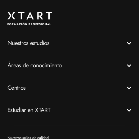
Nuestros estudios
Todos los Ciclos Formativos
Áreas de conocimiento
Grados Medios
Grados Superiores
Salud
Centros
Especializaciones
Emergencias
FP a distancia
Business
Madrid
Estudiar en XTART
Tech
Murcia
Valencia
Mapa del sitio XTART
Barcelona
Becas
Nuestros sellos de calidad