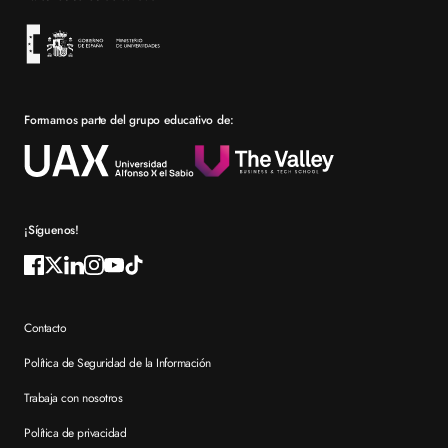
Sevilla
Financiación
Bolsa de empleo
Prácticas en empresa
Formamos parte del grupo educativo de:
Por qué elegir XTART
Reconocimientos
Preguntas frecuentes XTART
¡Síguenos!
Contacto
Política de Seguridad de la Información
Trabaja con nosotros
Política de privacidad