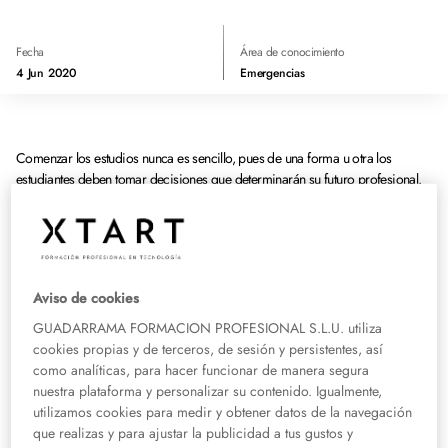
Fecha
Área de conocimiento
4 Jun 2020
Emergencias
Comenzar los estudios nunca es sencillo, pues de una forma u otra los
estudiantes deben tomar decisiones que determinarán su futuro profesional.
Elegir si
estudiar un ciclo formativo
o una carrera es todo un desafío, ya que
en la actualidad hay una variedad más amplia de oferta educativa, por lo que
debes tener muy claro cuales son tus preferencias.
Es posible que estés seguro de que quieres realizar un ciclo formativo, pero
Aviso de cookies
que todavía no tengas claro el grado que quieres cursar o, incluso, que estés
GUADARRAMA FORMACION PROFESIONAL S.L.U. utiliza
indeciso entre una o dos titulaciones para seleccionarlas como primera
cookies propias y de terceros, de sesión y persistentes, así
opción. Como recomendación te decimos que debes tener tres aspectos
como analíticas, para hacer funcionar de manera segura
claros antes de tomar una decisión tan importante:
conocer tus opciones,
nuestra plataforma y personalizar su contenido. Igualmente,
conocerte a ti mismo y saber el valor que puede aportar el ciclo formativo
utilizamos cookies para medir y obtener datos de la navegación
a tu vida.
que realizas y para ajustar la publicidad a tus gustos y