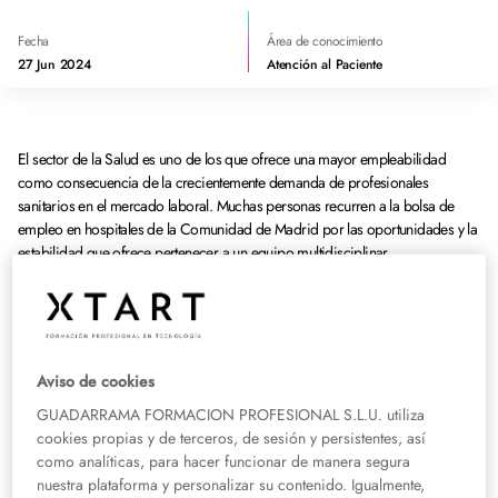
Fecha
Área de conocimiento
27 Jun 2024
Atención al Paciente
El sector de la Salud es uno de los que ofrece una mayor empleabilidad
como consecuencia de la crecientemente demanda de profesionales
sanitarios en el mercado laboral. Muchas personas recurren a la bolsa de
empleo en hospitales de la Comunidad de Madrid por las oportunidades y la
estabilidad que ofrece pertenecer a un equipo multidisciplinar,
comprometidos con la calidad y la innovación.
Empleo en el sector Salud de
Madrid:¿Qué puestos de trabajo
Aviso de cookies
están disponibles?
GUADARRAMA FORMACION PROFESIONAL S.L.U. utiliza
cookies propias y de terceros, de sesión y persistentes, así
Dentro de las tendencias actuales del mercado laboral referidas al empleo en
como analíticas, para hacer funcionar de manera segura
el sector Salud en Madrid destaca el trabajo en los centros sanitarios del
nuestra plataforma y personalizar su contenido. Igualmente,