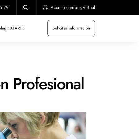
5 79
Acceso campus virtual
elegir XTART?
Solicitar información
 Profesional