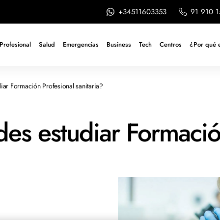
+34511603353
91 910 1
Profesional
Salud
Emergencias
Business
Tech
Centros
¿Por qué 
ar Formación Profesional sanitaria?
s estudiar Formación