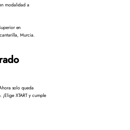
 en modalidad a
Superior en
antarilla, Murcia.
Grado
 Ahora solo queda
io. ¡Elige XTART y cumple