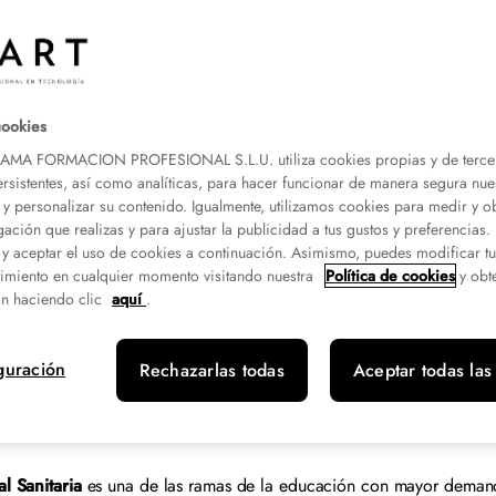
cookies
A FORMACION PROFESIONAL S.L.U. utiliza cookies propias y de terce
ersistentes, así como analíticas, para hacer funcionar de manera segura nue
 y personalizar su contenido. Igualmente, utilizamos cookies para medir y o
gación que realizas y para ajustar la publicidad a tus gustos y preferencias
 y aceptar el uso de cookies a continuación. Asimismo, puedes modificar t
imiento en cualquier momento visitando nuestra
Política de cookies
y obt
nto
n haciendo clic
aquí
.
guración
Rechazarlas todas
Aceptar todas las
l Sanitaria
es una de las ramas de la educación con mayor demand