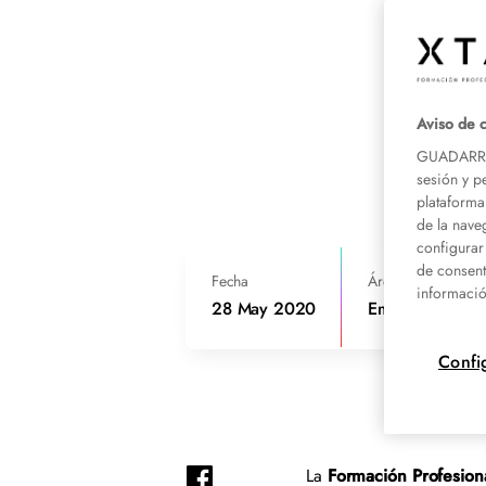
Aviso de 
GUADARRAM
sesión y p
plataforma
de la nave
configurar
de consent
Fecha
Área de conocimie
informació
28 May 2020
Emergencias
Confi
La
Formación Profesiona