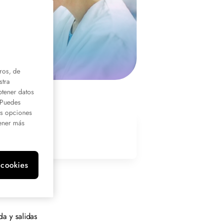
ros, de
stra
btener datos
. Puedes
us opciones
ener más
 cookies
a y salidas