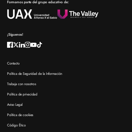
Formamos parte del grupo educativo de:
Por qué elegir XTART
Reconocimientos
Preguntas frecuentes XTART
¡Síguenos!
Contacto
Política de Seguridad de la Información
Trabaja con nosotros
Política de privacidad
Aviso Legal
Política de cookies
Código Ético