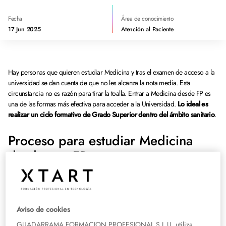
Fecha
Área de conocimiento
17 Jun 2025
Atención al Paciente
Hay personas que quieren estudiar Medicina y tras el examen de acceso a la
universidad se dan cuenta de que no les alcanza la nota media. Esta
circunstancia no es razón para tirar la toalla. Entrar a Medicina desde FP es
una de las formas más efectiva para acceder a la Universidad.
Lo ideal es
realizar un ciclo formativo de Grado Superior dentro del ámbito sanitario
.
Proceso para estudiar Medicina
desde una FP
Si te estás preguntando cómo acceder a Medicina desde FP quizá tengas
dudas acerca de las posibilidades reales de conseguirlo. Lo primero que
debes saber es que
la nota con la que finalices tu FP es importante.
Aviso de cookies
GUADARRAMA FORMACION PROFESIONAL S.L.U. utiliza