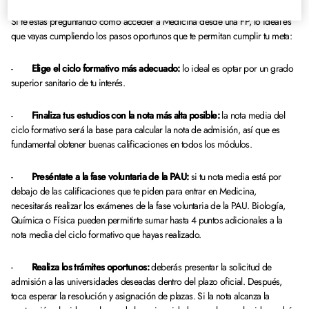
Si te estás preguntando cómo acceder a Medicina desde una FP, lo ideal es
que vayas cumpliendo los pasos oportunos que te permitan cumplir tu meta:
-
Elige el ciclo formativo más adecuado:
lo ideal es optar por un grado
superior sanitario de tu interés.
-
Finaliza tus estudios con la nota más alta posible:
la nota media del
ciclo formativo será la base para calcular la nota de admisión, así que es
fundamental obtener buenas calificaciones en todos los módulos.
-
Preséntate a la fase voluntaria de la PAU:
si tu nota media está por
debajo de las calificaciones que te piden para entrar en Medicina,
necesitarás realizar los exámenes de la fase voluntaria de la PAU. Biología,
Química o Física pueden permitirte sumar hasta 4 puntos adicionales a la
nota media del ciclo formativo que hayas realizado.
-
Realiza los trámites oportunos:
deberás presentar la solicitud de
admisión a las universidades deseadas dentro del plazo oficial.
Después,
toca esperar la resolución y asignación de plazas. Si la nota alcanza la