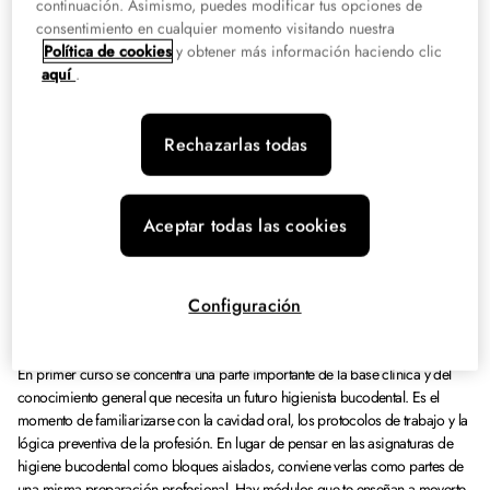
no se trata solo de estudiar teoría, sino de pasar también por una fase
continuación. Asimismo, puedes modificar tus opciones de
práctica vinculada al entorno profesional.
consentimiento en cualquier momento visitando nuestra
Política de cookies
y obtener más información haciendo clic
aquí
.
Asignaturas de Higiene Bucodental
por cursos
Rechazarlas todas
Las
asignaturas de higiene bucodental
pueden ordenarse de forma distinta
según la organización del centro o la comunidad autónoma, pero el plan
oficial incluye módulos profesionales bastante definidos. Lo más útil no es
Aceptar todas las cookies
memorizar el nombre de cada uno, sino entender qué te aporta cada materia
incorporada al sistema vigente y cómo encaja en la evolución del ciclo.
Configuración
Módulos de primero
En primer curso se concentra una parte importante de la base clínica y del
conocimiento general que necesita un futuro higienista bucodental. Es el
momento de familiarizarse con la cavidad oral, los protocolos de trabajo y la
lógica preventiva de la profesión. En lugar de pensar en las asignaturas de
higiene bucodental como bloques aislados, conviene verlas como partes de
una misma preparación profesional. Hay módulos que te enseñan a moverte