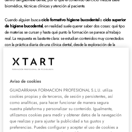
biomédica, técnicas clínicas y atención al paciente.
Cuando alguien busca
ciclo formativo higiene bucodental
o
ciclo superior
de higiene bucodental
, en realidad suele querer saber dos cosas: qué tipo
de materias se cursan y hasta qué punto la formación se parece al trabajo
real. La respuesta es bastante clara: se estudian contenidos muy conectados
con la práctica diaria de una clínica dental, desde la exploración de la
cavidad oral hasta la educación sanitaria, la recepción del paciente o el
apoyo en distintos procedimientos, en definitiva, las se aprenden acciones
preventivas, técnicos asistenciales y coordinado con el odontólogo o médico
estomatólogo.
Aviso de cookies
Cuánto dura el ciclo de Higiene
GUADARRAMA FORMACION PROFESIONAL S.L.U. utiliza
Bucodental
cookies propias y de terceros, de sesión y persistentes, así
como analíticas, para hacer funcionar de manera segura
Antes de entrar en las materias, conviene tener claro un dato importante: el
nuestra plataforma y personalizar su contenido. Igualmente,
ciclo dura 2.000 horas. Esa duración se distribuye a lo largo de dos cursos
utilizamos cookies para medir y obtener datos de la navegación
académicos e incluye la Formación en Fase de Empresa (FEE) como parte
que realizas y para ajustar la publicidad a tus gustos y
integrada del currículo. Es un punto relevante porque ayuda a entender que
preferencias. Puedes configurar y aceptar el uso de cookies a