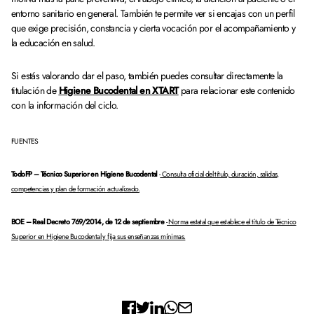
entorno sanitario en general. También te permite ver si encajas con un perfil
que exige precisión, constancia y cierta vocación por el acompañamiento y
la educación en salud.
Si estás valorando dar el paso, también puedes consultar directamente la
titulación de
Higiene Bucodental en XTART
para relacionar este contenido
con la información del ciclo.
FUENTES
TodoFP – Técnico Superior en Higiene Bucodental
-
Consulta oficial del título, duración, salidas,
competencias y plan de formación actualizado.
BOE – Real Decreto 769/2014, de 12 de septiembre
-
Norma estatal que establece el título de Técnico
Superior en Higiene Bucodental y fija sus enseñanzas mínimas.