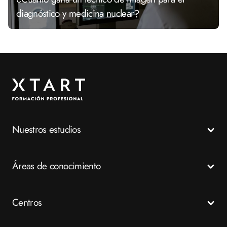
diagnóstico y medicina nuclear?
Nuestros estudios
Todos los Ciclos Formativos
Áreas de conocimiento
Grados Medios
Grados Superiores
Salud
Centros
Especializaciones
Emergencias
FP a distancia
Business
Madrid