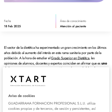
Fecha
Área de conocimiento
18 Feb 2025
Atención al paciente
El sector de la dietética ha experimentado un gran crecimiento en los últimos
años debido al aumento del interés en esta rama sanitaria por parte de la
población. A la hora de estudiar el
Grado Superior en Dietética
, las
opiniones de alumnos, docentes y expertos coinciden en afirmar que es
uno
de los sectores con una mayor proyección en el mercado laboral.
El impacto laboral de la FP de Dietética es aún mayor teniendo en cuenta la
preparación de los profesionales que se dedican a cualquiera de los ámbitos
que engloba esta titulación. Esto ha hecho que,
dentro de la rama de los
Aviso de cookies
ciclos formativos sanitarios, estos estudios sean uno de los que presenten
mayores salidas profesionales
en la actualidad.
GUADARRAMA FORMACION PROFESIONAL S.L.U. utiliza
cookies propias y de terceros, de sesión y persistentes, así