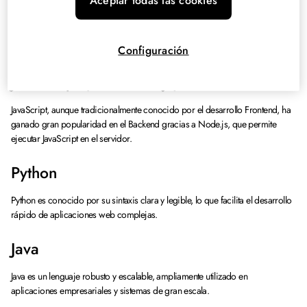
Aceptar todas las cookies
En el desarrollo Backend
se utilizan distintos lenguajes
que permiten
trabajar con servidores, bases de datos y lógica de negocio. Algunos de los
más comunes son:
Configuración
JavaScript (con Node.js)
JavaScript, aunque tradicionalmente conocido por el desarrollo Frontend, ha
ganado gran popularidad en el Backend gracias a Node.js, que permite
ejecutar JavaScript en el servidor.
Python
Python es conocido por su sintaxis clara y legible, lo que facilita el desarrollo
rápido de aplicaciones web complejas.
Java
Java es un lenguaje robusto y escalable, ampliamente utilizado en
aplicaciones empresariales y sistemas de gran escala.