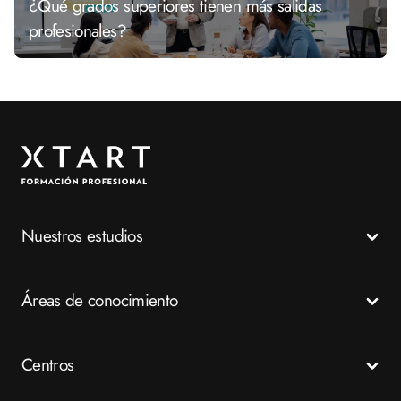
¿Qué grados superiores tienen más salidas
profesionales?
Nuestros estudios
Todos los Ciclos Formativos
Áreas de conocimiento
Grados Medios
Grados Superiores
Salud
Centros
Especializaciones
Emergencias
FP a distancia
Business