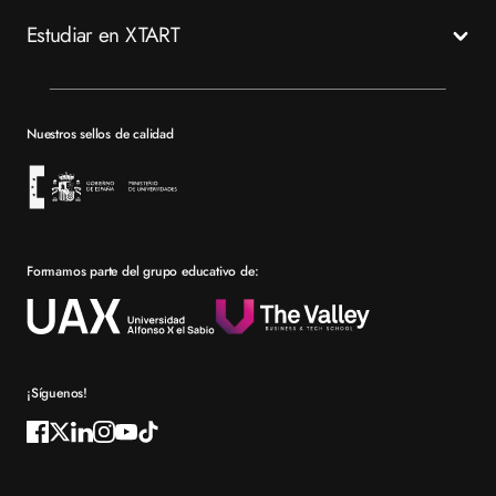
Madrid
Estudiar en XTART
Tech
Murcia
Valencia
Mapa del sitio XTART
Barcelona
Becas
Nuestros sellos de calidad
Sevilla
Financiación
Bolsa de empleo
Prácticas en empresa
Formamos parte del grupo educativo de:
Por qué elegir XTART
Reconocimientos
Preguntas frecuentes XTART
¡Síguenos!