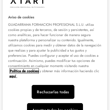
las bases de datos, la seguridad, los servidores o la autenticación de
usuarios.
Aviso de cookies
¿Qué hace un desarrollador
GUADARRAMA FORMACION PROFESIONAL S.L.U. utiliza
Backend?
cookies propias y de terceros, de sesión y persistentes, así
como analíticas, para hacer funcionar de manera segura
El desarrollador Backend se encarga
de construir y mantener la
nuestra plataforma y personalizar su contenido. Igualmente,
infraestructura que soporta el funcionamiento de una aplicación
. Esto
utilizamos cookies para medir y obtener datos de la navegación
incluye programar la lógica que conecta la interfaz con la base de datos,
que realizas y para ajustar la publicidad a tus gustos y
establecer sistemas de control de acceso, implementar la seguridad,
preferencias. Puedes configurar y aceptar el uso de cookies a
desarrollar APIs (Interfaces de Programación de Aplicaciones) y asegurar
continuación. Asimismo, puedes modificar tus opciones de
que los datos se manejen correctamente.
consentimiento en cualquier momento visitando nuestra
Política de cookies
y obtener más información haciendo clic
aquí
.
Estos profesionales también se encargan, entre otras funciones, de trabajar
en la integración con servicios de terceros, y
garantizar la escalabilidad, el
rendimiento y la seguridad del sistema
, especialmente en proyectos que
Rechazarlas todas
manejan información sensible o que reciben una gran cantidad de tráfico.
Lenguajes de programación Backend