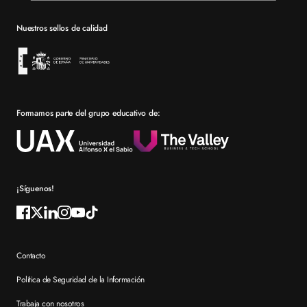
Barcelona
Becas
Nuestros sellos de calidad
Sevilla
Financiación
Bolsa de empleo
Prácticas en empresa
Formamos parte del grupo educativo de:
Por qué elegir XTART
Reconocimientos
Preguntas frecuentes XTART
¡Síguenos!
Contacto
Política de Seguridad de la Información
Trabaja con nosotros