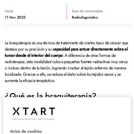
Fecha
Área de conocimiento
11 Nov 2025
Radiodiagnóstico
La braquiterapia es una técnica de tratamiento de ciertos tipos de cáncer que
destaca por su precisión y su
capacidad para actuar directamente sobre el
tumor desde el interior del cuerpo
. A diferencia de otras formas de
radioterapia, esta modalidad coloca pequeñas fuentes radiactivas muy cerca
o incluso dentro de la lesión, logrando irradiar el tejido enfermo de manera
localizada. Gracias a ello, se reduce el daño sobre los tejidos sanos y se
aumenta la eficacia terapéutica.
¿Qué es la braquiterapia?
Conocer la braquiterapia, qué es y cómo funciona permite a los pacientes
acercarse a una técnica muy efectiva. Consiste en introducir fuentes de
radiación en el interior del organismo y de manera muy próxima al tumor. De
este modo,
la radiación actúa directamente sobre las células malignas
,
Aviso de cookies