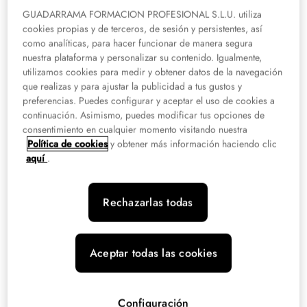
destruyéndolas o impidiendo su crecimiento.
GUADARRAMA FORMACION PROFESIONAL S.L.U. utiliza
cookies propias y de terceros, de sesión y persistentes, así
Se trata de un procedimiento muy utilizado en distintos tipos de cáncer, sobre
como analíticas, para hacer funcionar de manera segura
todo en aquellos que afectan a órganos accesibles. De esta manera, la
nuestra plataforma y personalizar su contenido. Igualmente,
braquiterapia uterina o braquiterapia ginecológica, o la braquiterapia de
utilizamos cookies para medir y obtener datos de la navegación
mama, tiene como objetivo aplicar la
dosis precisa en el lugar exacto
,
que realizas y para ajustar la publicidad a tus gustos y
limitando al máximo la exposición del resto del cuerpo.
preferencias. Puedes configurar y aceptar el uso de cookies a
continuación. Asimismo, puedes modificar tus opciones de
¿Cómo funciona la braquiterapia?
consentimiento en cualquier momento visitando nuestra
Política de cookies
y obtener más información haciendo clic
aquí
.
En cuanto a la braquiterapia y cómo funciona, la técnica es simple en
apariencia, aunque requiere una planificación minuciosa.
Los especialistas
introducen una fuente radiactiva sellada
que emite partículas o rayos en el
Rechazarlas todas
punto del cuerpo donde se encuentra el tumor. Esta fuente puede permanecer
dentro del organismo durante minutos, horas o incluso de forma
semipermanente, según el tipo de tratamiento.
Aceptar todas las cookies
Al emitir radiación desde el interior,
la dosis que recibe el tumor es muy
alta, mientras que la que llega a los tejidos cercanos es mínima
. La
distribución de la dosis se calcula con precisión, utilizando una tecnología
Configuración