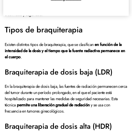
avanzada que simula la anatomía del paciente y la trayectoria del haz
radiactivo. De este modo, la braquiterapia logra un equilibrio perfecto entre
efectividad y seguridad.
Tipos de braquiterapia
Existen distintos tipos de braquiterapia, que se clasifican
en función de la
intensidad de la dosis y el tiempo que la fuente radiactiva permanece
en
el cuerpo
.
Braquiterapia de dosis baja (LDR)
En la braquiterapia de dosis baja, las fuentes de radiación permanecen cerca
del tumor durante un período prolongado, en el que el paciente está
hospitalizado para mantener las medidas de seguridad necesarias. Esta
técnica
permite una liberación gradual de radiación
y se usa con
frecuencia en tumores ginecológicos.
Braquiterapia de dosis alta (HDR)