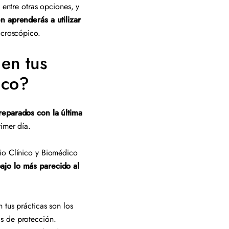
 entre otras opciones, y
n aprenderás a utilizar
icroscópico.
 en tus
dico?
reparados con la última
rimer día.
rio Clínico y Biomédico
ajo lo más parecido al
 tus prácticas son los
as de protección.