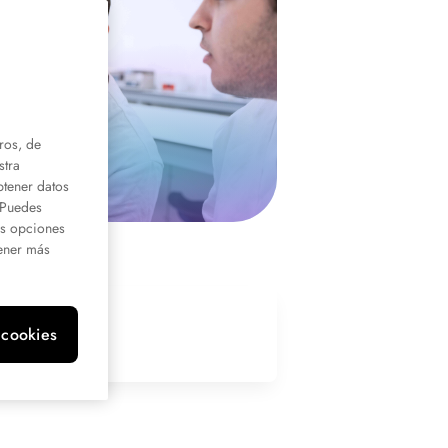
ros, de
stra
btener datos
. Puedes
us opciones
ener más
 cookies