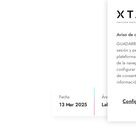
Aviso de 
GUADARRAM
sesión y p
plataforma
de la nave
configurar
de consent
informació
Fecha
Área de conocimie
Confi
13 Mar 2025
Laboratorio