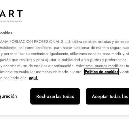
cookies
A FORMACION PROFESIONAL S.L.U. utiliza cookies propias y de terce
ersistentes, así como analíticas, para hacer funcionar de manera segura nue
 y personalizar su contenido. Igualmente, utilizamos cookies para medir y o
gación que realizas y para ajustar la publicidad a tus gustos y preferencias
 y aceptar el uso de cookies a continuación. Asimismo, puedes modificar t
imiento en cualquier momento visitando nuestra
Política de cookies
y obt
n haciendo clic
aquí
.
nto
guración
Rechazarlas todas
Aceptar todas las