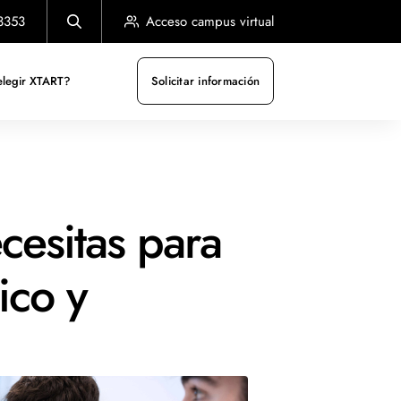
3353
Acceso campus virtual
elegir XTART?
Solicitar información
cesitas para
ico y