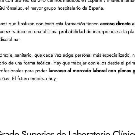
enta con una red de 240 centros médicos en España y filiales intern
Quirónsalud, el mayor grupo hospitalario de España.
nos que finalizan con éxito esta formación tienen
acceso directo a
que se traduce en una altísima probabilidad de incorporarse a la plan
disciplinar.
mo el sanitario, que cada vez exige personal más especializado, n
orio de una forma teórica. Hay que trabajar con ellos desde el prime
 profesionales para poder
lanzarse al mercado laboral con plenas g
ueñas. El futuro empieza hoy.
Grado Superior de Laboratorio Clínic