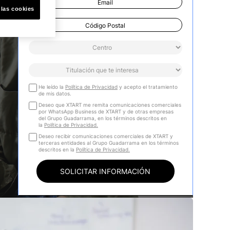
 las cookies
He leído la
Política de Privacidad
y acepto el tratamiento
de mis datos.
Deseo que XTART me remita comunicaciones comerciales
por WhatsApp Business de XTART y de otras empresas
del Grupo Guadarrama, en los términos descritos en
la
Política de Privacidad.
Deseo recibir comunicaciones comerciales de XTART y
terceras entidades al Grupo Guadarrama en los términos
descritos en la
Política de Privacidad.
SOLICITAR INFORMACIÓN