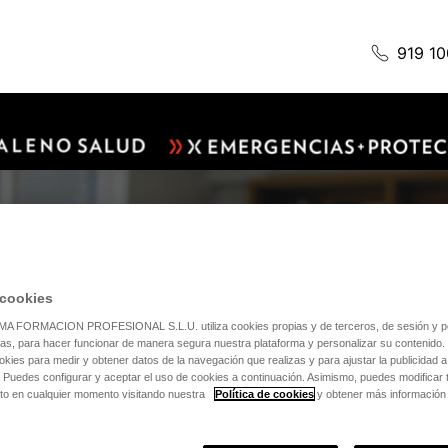
919 10
TAS ABIERTAS
CIA
 cookies
FORMACION PROFESIONAL S.L.U. utiliza cookies propias y de terceros, de sesión y per
cas, para hacer funcionar de manera segura nuestra plataforma y personalizar su contenido.
okies para medir y obtener datos de la navegación que realizas y para ajustar la publicidad a
. Puedes configurar y aceptar el uso de cookies a continuación. Asimismo, puedes modificar
to en cualquier momento visitando nuestra
Política de cookies
y obtener más información 