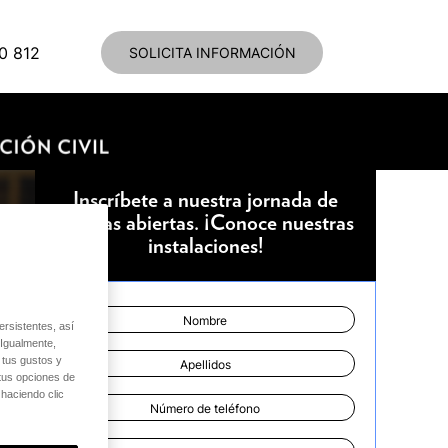
0 812
SOLICITA INFORMACIÓN
Inscríbete a nuestra jornada de
puertas abiertas. ¡Conoce nuestras
instalaciones!
sistentes, así
 Igualmente,
 tus gustos y
 tus opciones de
haciendo clic