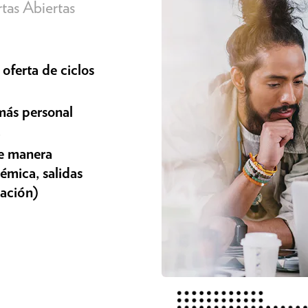
tas Abiertas
oferta de ciclos
más personal
.
de manera
émica, salidas
iación)